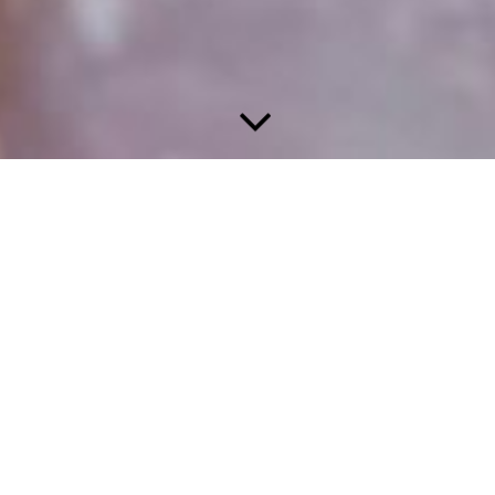
Hier zur Partyservice-Auswahl
Aktuelle Tagesgerichte
bitte telefonisch oder per email vorbestellen 07807-2239
info@mail-grim.eu